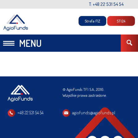
T: +48 22 531 54 54
Strefa FIZ
STI24
MENU
© AgioFunds TFI S.A., 2016.
Wszystkie prawa zastrzeżone.
+48 22 531 54 54
agiofunds@agiofunds.pl