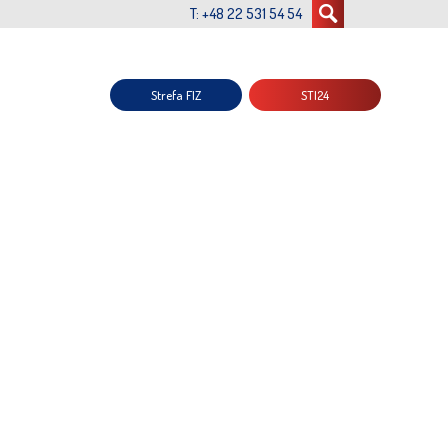
T: +48 22 531 54 54
Strefa FIZ
STI24