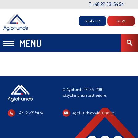
T: +48 22 531 54 54
Strefa FIZ
STI24
MENU
© AgioFunds TFI S.A., 2016.
Wszystkie prawa zastrzeżone.
+48 22 531 54 54
agiofunds@agiofunds.pl