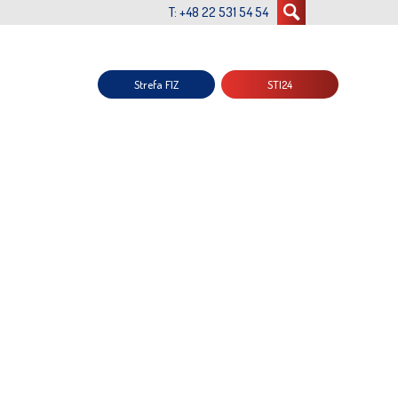
T: +48 22 531 54 54
Strefa FIZ
STI24