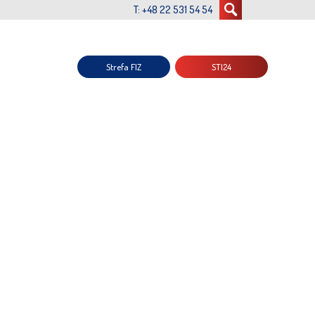
T: +48 22 531 54 54
Strefa FIZ
STI24