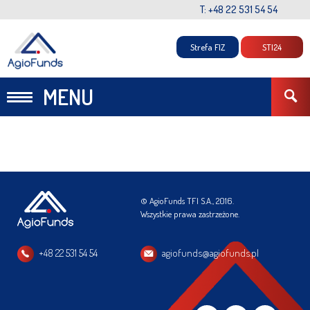
T: +48 22 531 54 54
Strefa FIZ
STI24
MENU
© AgioFunds TFI S.A., 2016.
Wszystkie prawa zastrzeżone.
+48 22 531 54 54
agiofunds@agiofunds.pl