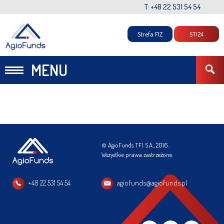
T: +48 22 531 54 54
Strefa FIZ
STI24
MENU
© AgioFunds TFI S.A., 2016.
Wszystkie prawa zastrzeżone.
+48 22 531 54 54
agiofunds@agiofunds.pl