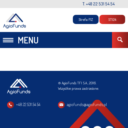
T: +48 22 531 54 54
Strefa FIZ
STI24
MENU
© AgioFunds TFI S.A., 2016.
Wszystkie prawa zastrzeżone.
+48 22 531 54 54
agiofunds@agiofunds.pl