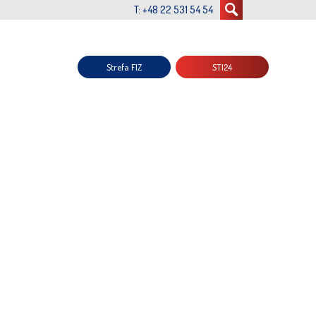
T: +48 22 531 54 54
Strefa FIZ
STI24