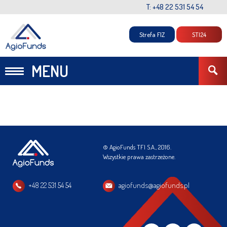
T: +48 22 531 54 54
Strefa FIZ
STI24
MENU
© AgioFunds TFI S.A., 2016.
Wszystkie prawa zastrzeżone.
+48 22 531 54 54
agiofunds@agiofunds.pl