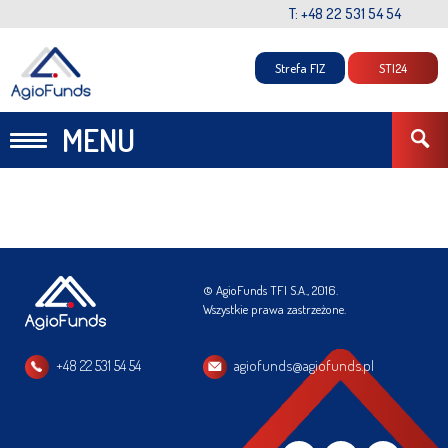
T: +48 22 531 54 54
Strefa FIZ
STI24
MENU
© AgioFunds TFI S.A., 2016.
Wszystkie prawa zastrzeżone.
+48 22 531 54 54
agiofunds@agiofunds.pl