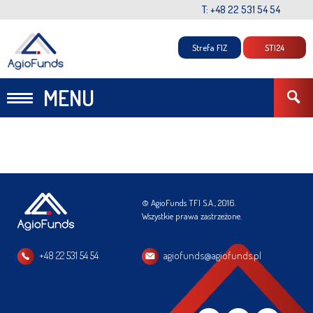
T: +48 22 531 54 54
Strefa FIZ
STI24
MENU
© AgioFunds TFI S.A., 2016.
Wszystkie prawa zastrzeżone.
+48 22 531 54 54
agiofunds@agiofunds.pl