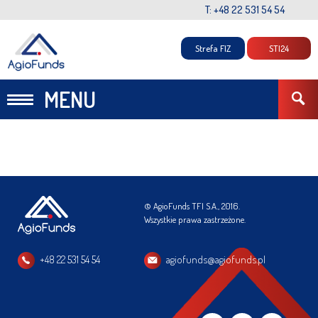
T: +48 22 531 54 54
Strefa FIZ
STI24
MENU
© AgioFunds TFI S.A., 2016.
Wszystkie prawa zastrzeżone.
+48 22 531 54 54
agiofunds@agiofunds.pl