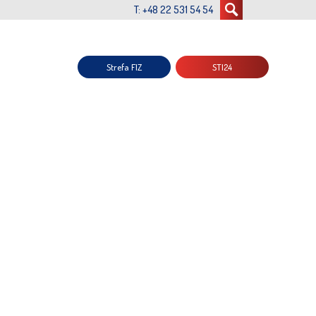
T: +48 22 531 54 54
Strefa FIZ
STI24