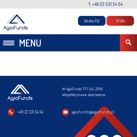
T: +48 22 531 54 54
Strefa FIZ
STI24
MENU
© AgioFunds TFI S.A., 2016.
Wszystkie prawa zastrzeżone.
+48 22 531 54 54
agiofunds@agiofunds.pl