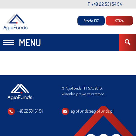
T: +48 22 531 54 54
Strefa FIZ
STI24
MENU
© AgioFunds TFI S.A., 2016.
Wszystkie prawa zastrzeżone.
+48 22 531 54 54
agiofunds@agiofunds.pl