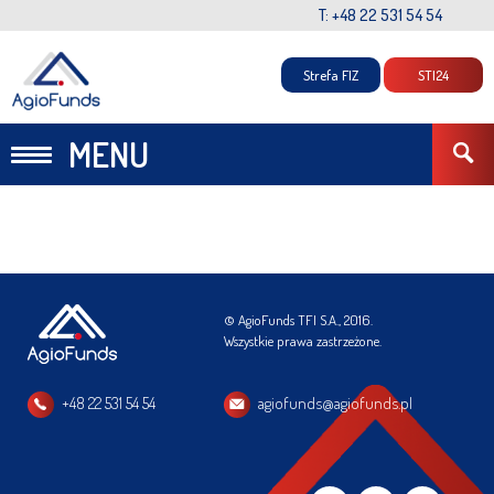
T: +48 22 531 54 54
Strefa FIZ
STI24
MENU
© AgioFunds TFI S.A., 2016.
Wszystkie prawa zastrzeżone.
+48 22 531 54 54
agiofunds@agiofunds.pl