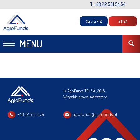
T: +48 22 531 54 54
Strefa FIZ
STI24
MENU
© AgioFunds TFI S.A., 2016.
Wszystkie prawa zastrzeżone.
+48 22 531 54 54
agiofunds@agiofunds.pl