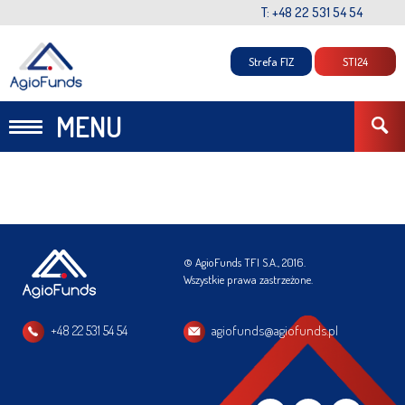
T: +48 22 531 54 54
Strefa FIZ
STI24
MENU
© AgioFunds TFI S.A., 2016.
Wszystkie prawa zastrzeżone.
+48 22 531 54 54
agiofunds@agiofunds.pl