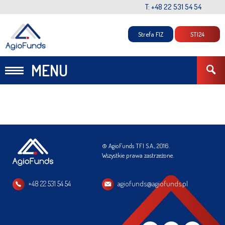
T: +48 22 531 54 54
Strefa FIZ
STI24
MENU
© AgioFunds TFI S.A., 2016.
Wszystkie prawa zastrzeżone.
+48 22 531 54 54
agiofunds@agiofunds.pl