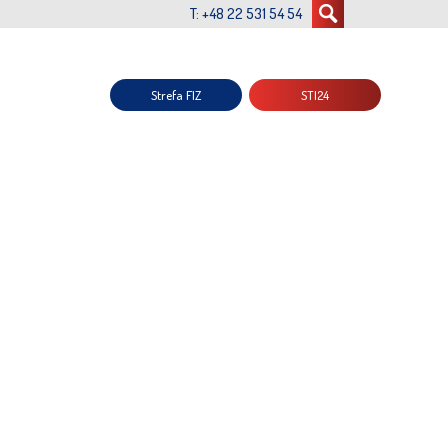
T: +48 22 531 54 54
Strefa FIZ
STI24