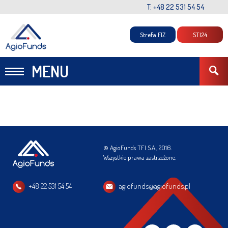
T: +48 22 531 54 54
Strefa FIZ
STI24
MENU
© AgioFunds TFI S.A., 2016.
Wszystkie prawa zastrzeżone.
+48 22 531 54 54
agiofunds@agiofunds.pl