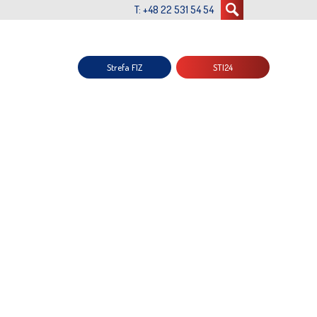
T: +48 22 531 54 54
Strefa FIZ
STI24