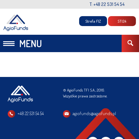
T: +48 22 531 54 54
Strefa FIZ
STI24
MENU
© AgioFunds TFI S.A., 2016.
Wszystkie prawa zastrzeżone.
+48 22 531 54 54
agiofunds@agiofunds.pl