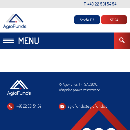
T: +48 22 531 54 54
Strefa FIZ
STI24
MENU
© AgioFunds TFI S.A., 2016.
Wszystkie prawa zastrzeżone.
+48 22 531 54 54
agiofunds@agiofunds.pl