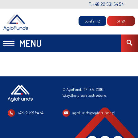
T: +48 22 531 54 54
Strefa FIZ
STI24
MENU
© AgioFunds TFI S.A., 2016.
Wszystkie prawa zastrzeżone.
+48 22 531 54 54
agiofunds@agiofunds.pl