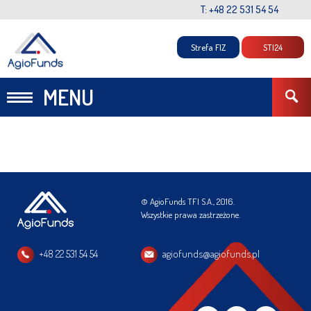
T: +48 22 531 54 54
Strefa FIZ
STI24
MENU
© AgioFunds TFI S.A., 2016.
Wszystkie prawa zastrzeżone.
+48 22 531 54 54
agiofunds@agiofunds.pl