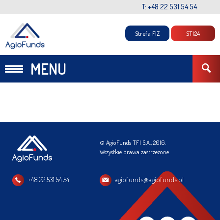
T: +48 22 531 54 54
Strefa FIZ
STI24
MENU
© AgioFunds TFI S.A., 2016.
Wszystkie prawa zastrzeżone.
+48 22 531 54 54
agiofunds@agiofunds.pl