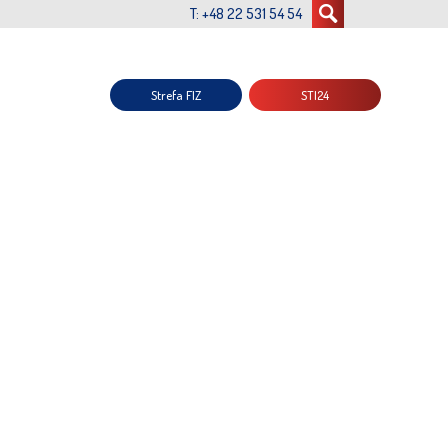
T: +48 22 531 54 54
Strefa FIZ
STI24