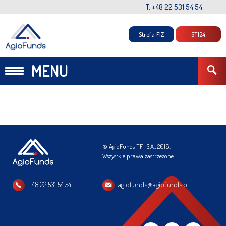
T: +48 22 531 54 54
Strefa FIZ
STI24
MENU
© AgioFunds TFI S.A., 2016.
Wszystkie prawa zastrzeżone.
+48 22 531 54 54
agiofunds@agiofunds.pl