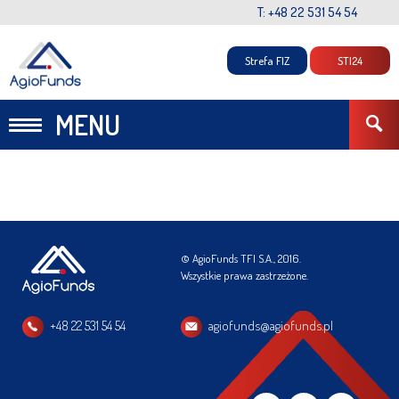
T: +48 22 531 54 54
Strefa FIZ
STI24
MENU
© AgioFunds TFI S.A., 2016.
Wszystkie prawa zastrzeżone.
+48 22 531 54 54
agiofunds@agiofunds.pl