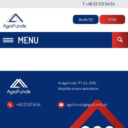
T: +48 22 531 54 54
Strefa FIZ
STI24
MENU
© AgioFunds TFI S.A., 2016.
Wszystkie prawa zastrzeżone.
+48 22 531 54 54
agiofunds@agiofunds.pl