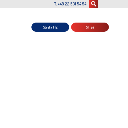
T: +48 22 531 54 54
Strefa FIZ
STI24