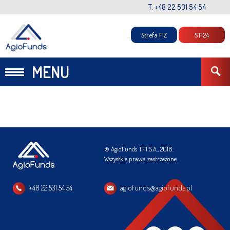
T: +48 22 531 54 54
Strefa FIZ
STI24
MENU
© AgioFunds TFI S.A., 2016.
Wszystkie prawa zastrzeżone.
+48 22 531 54 54
agiofunds@agiofunds.pl