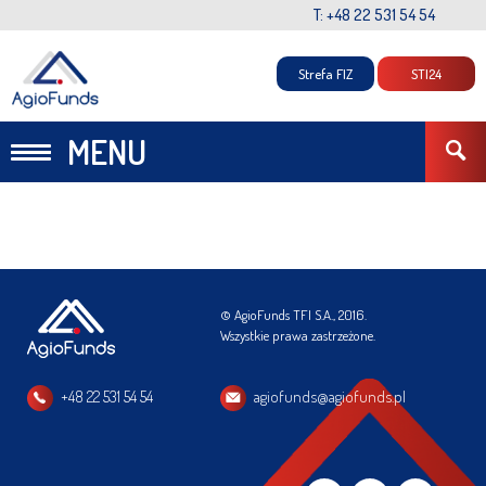
T: +48 22 531 54 54
Strefa FIZ
STI24
MENU
© AgioFunds TFI S.A., 2016.
Wszystkie prawa zastrzeżone.
+48 22 531 54 54
agiofunds@agiofunds.pl