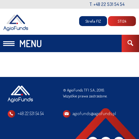
T: +48 22 531 54 54
Strefa FIZ
STI24
MENU
© AgioFunds TFI S.A., 2016.
Wszystkie prawa zastrzeżone.
+48 22 531 54 54
agiofunds@agiofunds.pl