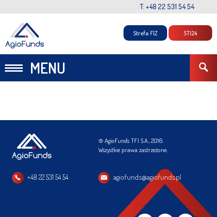
T: +48 22 531 54 54
Strefa FIZ
STI24
MENU
© AgioFunds TFI S.A., 2016.
Wszystkie prawa zastrzeżone.
+48 22 531 54 54
agiofunds@agiofunds.pl