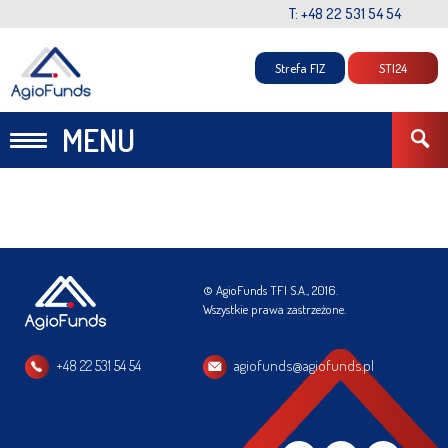
T: +48 22 531 54 54
Strefa FIZ
STI24
MENU
© AgioFunds TFI S.A., 2016.
Wszystkie prawa zastrzeżone.
+48 22 531 54 54
agiofunds@agiofunds.pl