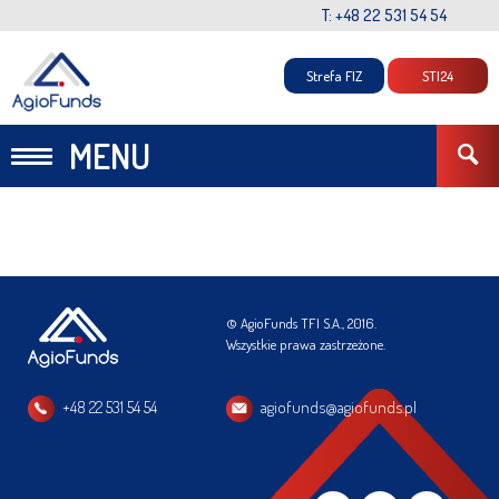
T: +48 22 531 54 54
Strefa FIZ
STI24
MENU
© AgioFunds TFI S.A., 2016.
Wszystkie prawa zastrzeżone.
+48 22 531 54 54
agiofunds@agiofunds.pl