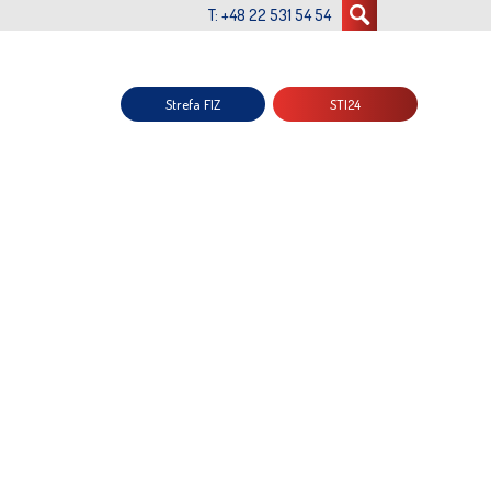
T: +48 22 531 54 54
Strefa FIZ
STI24