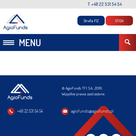
T: +48 22 531 54 54
Strefa FIZ
STI24
MENU
© AgioFunds TFI S.A., 2016.
Wszystkie prawa zastrzeżone.
+48 22 531 54 54
agiofunds@agiofunds.pl