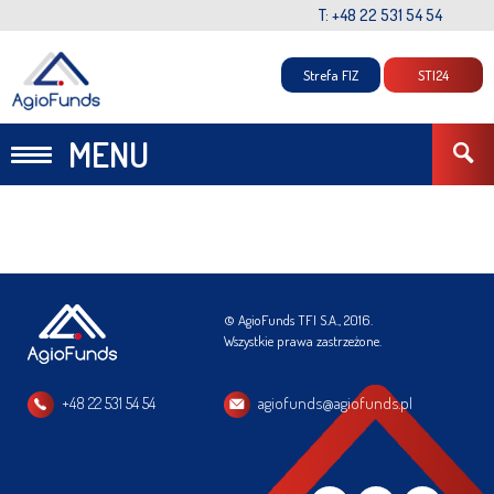
T: +48 22 531 54 54
Strefa FIZ
STI24
MENU
© AgioFunds TFI S.A., 2016.
Wszystkie prawa zastrzeżone.
+48 22 531 54 54
agiofunds@agiofunds.pl