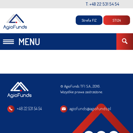
T: +48 22 531 54 54
Strefa FIZ
STI24
MENU
© AgioFunds TFI S.A., 2016.
Wszystkie prawa zastrzeżone.
+48 22 531 54 54
agiofunds@agiofunds.pl