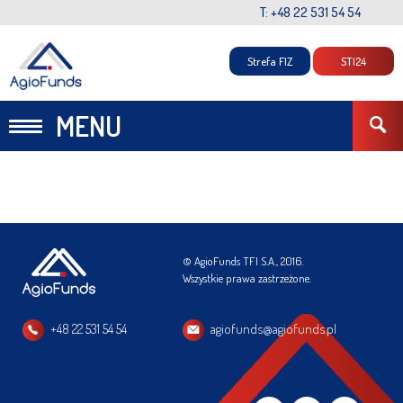
T: +48 22 531 54 54
Strefa FIZ
STI24
MENU
© AgioFunds TFI S.A., 2016.
Wszystkie prawa zastrzeżone.
+48 22 531 54 54
agiofunds@agiofunds.pl