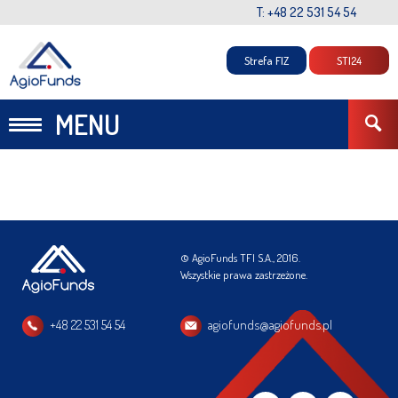
T: +48 22 531 54 54
Strefa FIZ
STI24
MENU
© AgioFunds TFI S.A., 2016.
Wszystkie prawa zastrzeżone.
+48 22 531 54 54
agiofunds@agiofunds.pl