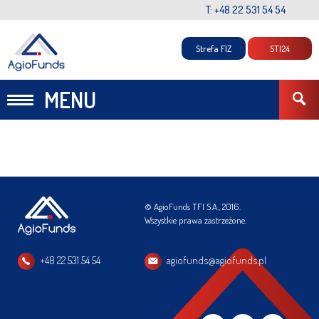
T: +48 22 531 54 54
Strefa FIZ
STI24
MENU
© AgioFunds TFI S.A., 2016.
Wszystkie prawa zastrzeżone.
+48 22 531 54 54
agiofunds@agiofunds.pl