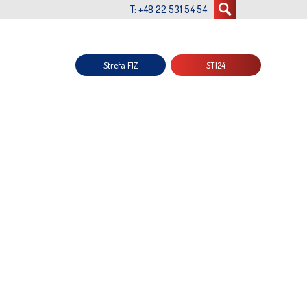
T: +48 22 531 54 54
Strefa FIZ
STI24