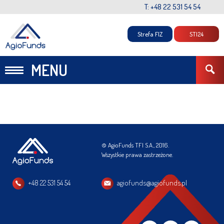
T: +48 22 531 54 54
Strefa FIZ
STI24
MENU
© AgioFunds TFI S.A., 2016.
Wszystkie prawa zastrzeżone.
+48 22 531 54 54
agiofunds@agiofunds.pl