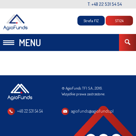
T: +48 22 531 54 54
Strefa FIZ
STI24
MENU
© AgioFunds TFI S.A., 2016.
Wszystkie prawa zastrzeżone.
+48 22 531 54 54
agiofunds@agiofunds.pl