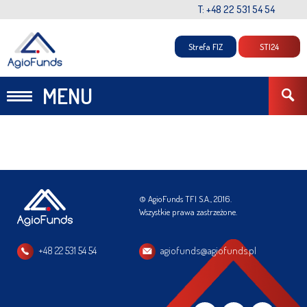
T: +48 22 531 54 54
Strefa FIZ
STI24
MENU
© AgioFunds TFI S.A., 2016.
Wszystkie prawa zastrzeżone.
+48 22 531 54 54
agiofunds@agiofunds.pl